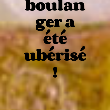
boulan
ger a
été
ubérisé
!