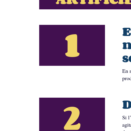
1
E
n
s
En m
prod
2
D
Si l
agit