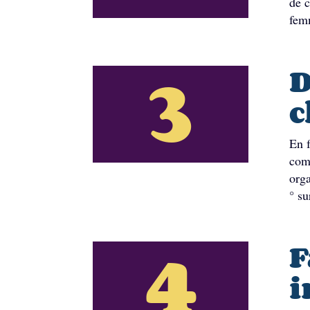
de c
fem
3
D
c
En f
comp
orga
° su
4
F
i