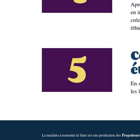
Aprè
en i
crée
éthi
5
C
é
En s
les 
La machine à remonter le futur est une production des
Propulseur