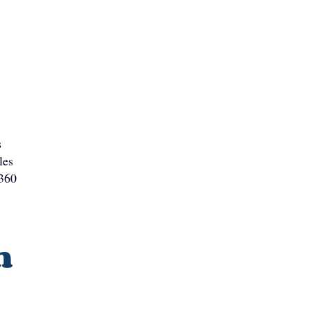
s
les
 360
n